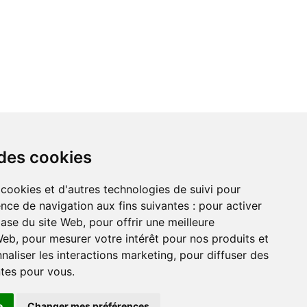
 des cookies
Mentions Légales
 cookies et d'autres technologies de suivi pour
Politique De Confidentialité
nce de navigation aux fins suivantes :
pour activer
Conditions Générales De Vente
base du site Web
,
pour offrir une meilleure
 Web
,
pour mesurer votre intérêt pour nos produits et
naliser les interactions marketing
,
pour diffuser des
ntes pour vous
.
ts réservés 2025 ©
e
Changer mes préférences