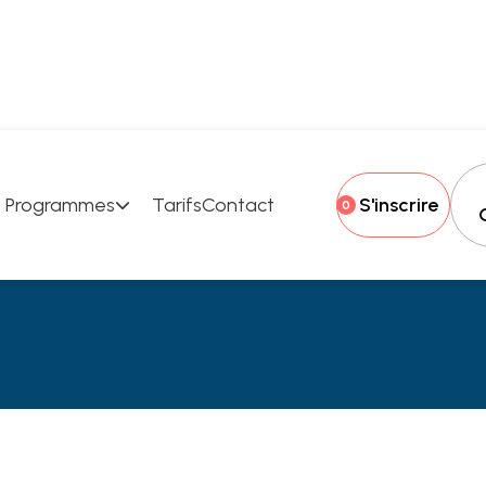
 Programmes
Tarifs
Contact
S'inscrire

0
n MediFlex/MediPa