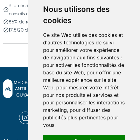
Bilan écrit personnalisé : points forts, axes de progrès,
Nous utilisons des
conseils ciblés ⟶ tout est décortiqué pour progresser vite.
cookies
86% de réussite 2024_2025
17,5/20 de moyenne aux oraux pour la promo 2024-2025
Ce site Web utilise des cookies et
d'autres technologies de suivi
pour améliorer votre expérience
de navigation aux fins suivantes :
pour activer les fonctionnalités de
base du site Web
,
pour offrir une
meilleure expérience sur le site
MÉDIBOX -
Web
,
pour mesurer votre intérêt
ANTILLES
pour nos produits et services et
GUYANE
Suivez-nous sur les réseaux sociaux.
pour personnaliser les interactions
marketing
,
pour diffuser des
publicités plus pertinentes pour
vous
.